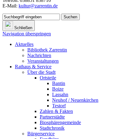
Telefon: 038851 838710
E-Mail:
kultur@zarrentin.de
Suchen
Schließen
Navigation überspringen
Aktuelles
Bibliothek Zarrentin
Nachrichten
Veranstaltungen
Rathaus & Service
Über die Stadt
Ortsteile
Bantin
Boize
Lassahn
Neuhof / Neuenkirchen
Testorf
Zahlen & Fakten
Partnerstädte
Biosphärengemeinde
Stadtchronik
Bürgerservice