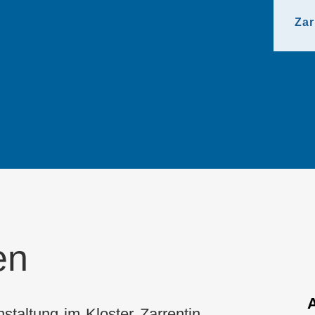
Zar
en
staltung im Kloster Zarrentin