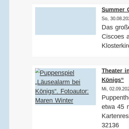
Summer 
So, 30.08.20
Das groß
Ciscoes a
Klosterkir
Theater 
Königs“
Mi, 02.09.20
Puppenthe
etwa 45 m
Kartenres
32136