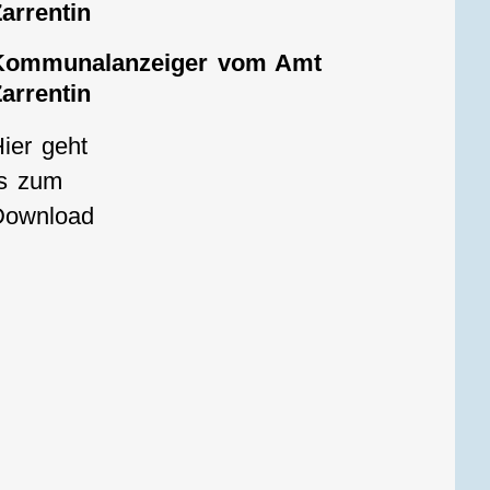
arrentin
Kommunalanzeiger vom Amt
arrentin
ier geht
´s zum
Download