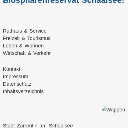
Biosphärenreservat Schaalsee!
Navigation
Rathaus & Service
überspringen
Freizeit & Tourismus
Leben & Wohnen
Wirtschaft & Verkehr
Navigation
Kontakt
überspringen
Impressum
Datenschutz
Inhaltsverzeichnis
Stadt Zarrentin am Schaalsee