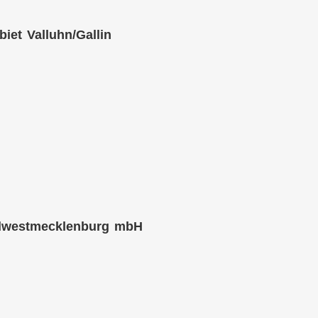
et Valluhn/Gallin
üdwestmecklenburg mbH