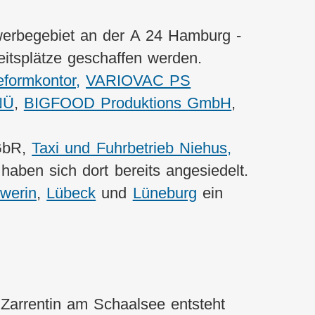
erbegebiet an der A 24 Hamburg -
eitsplätze geschaffen werden.
formkontor,
VARIOVAC PS
NÜ
,
BIGFOOD Produktions GmbH
,
 GbR,
Taxi und Fuhrbetrieb Niehus,
haben sich dort bereits angesiedelt.
werin
,
Lübeck
und
Lüneburg
ein
n Zarrentin am Schaalsee entsteht