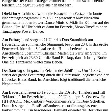
Bürgermeister Klaus Draeger eröffnet das Jubiläumswochenende
feierlich und begrüßt Gäste aus nah und fern.
Direkt im Anschluss erwartet die Besucher im Festzelt ein buntes
Nachmittagsprogramm: Um 16 Uhr präsentiert Max Nadzeika
gemeinsam mit den Power Dance Minis & Midis ihr Können auf der
Bühne. Um 18 Uhr heißt es dann im Festzelt „Show-Time“ mit der
Tanzgruppe Power Dance.
Am Freitagabend sorgt ab 21 Uhr das Duo Strandfunk am
Badestrand für sommerliche Stimmung, bevor um 23 Uhr das große
Feuerwerk über dem Schaalsee den Himmel erleuchtet.
Anschließend übernimmt Christian Marten die Party am Strand. Im
Festzelt spielt ab 23:30 Uhr die Band Backup, danach bringt Borke
One die Tanzfläche weiter zum Beben.
Der Samstag steht ganz im Zeichen des Jubiläums: Um 11:30 Uhr
startet der große Festumzug durch die Hauptstraße, begleitet von der
Lübecker Brass Band. Im Anschluss folgt traditionell die feierliche
Neptuntaufe.
Am Badestrand legen ab 19:30 Uhr die DJs Ho, Timeless und Till
Tekkno auf. Im Festzelt beginnt um 20 Uhr die große Ostseewelle
HIT-RADIO Mecklenburg-Vorpommern-Party mit Jörg Scheffler.
Danach sorgen die EastBeatBrothers erneut für ausgelassene
Partystimmung. Ein besonderes Highlight erwartet die Besucher um