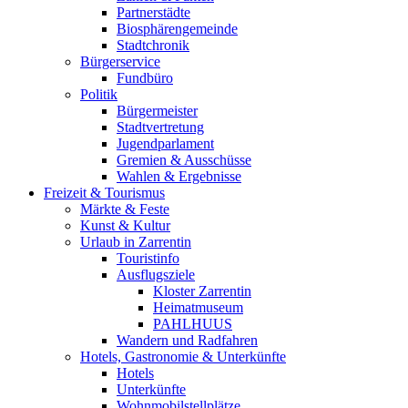
Partnerstädte
Biosphärengemeinde
Stadtchronik
Bürgerservice
Fundbüro
Politik
Bürgermeister
Stadtvertretung
Jugendparlament
Gremien & Ausschüsse
Wahlen & Ergebnisse
Freizeit & Tourismus
Märkte & Feste
Kunst & Kultur
Urlaub in Zarrentin
Touristinfo
Ausflugsziele
Kloster Zarrentin
Heimatmuseum
PAHLHUUS
Wandern und Radfahren
Hotels, Gastronomie & Unterkünfte
Hotels
Unterkünfte
Wohnmobilstellplätze