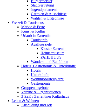
Bürgermeister
Stadtvertretung
Jugendparlament
Gremien & Ausschüsse
Wahlen & Ergebnisse
Freizeit & Tourismus
Märkte & Feste
Kunst & Kultur
Urlaub in Zarrentin
Touristinfo
Ausflugsziele
Kloster Zarrentin
Heimatmuseum
PAHLHUUS
Wandern und Radfahren
Hotels, Gastronomie & Unterkünfte
Hotels
Unterkünfte
Wohnmobilstellplätze
Gastronomie
Gruppenangebote
Vereine & Organisationen
3-ZaK / Zarrentiner Kulturhaus
Leben & Wohnen
Ausbildung und Job