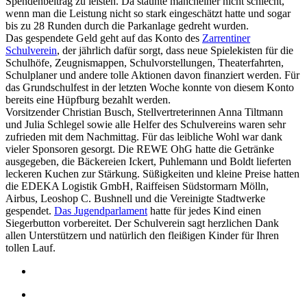
Spendenbeitrag zu leisten. Da staunte mancheiner nicht schlecht,
wenn man die Leistung nicht so stark eingeschätzt hatte und sogar
bis zu 28 Runden durch die Parkanlage gedreht wurden.
Das gespendete Geld geht auf das Konto des
Zarrentiner
Schulverein
, der jährlich dafür sorgt, dass neue Spielekisten für die
Schulhöfe, Zeugnismappen, Schulvorstellungen, Theaterfahrten,
Schulplaner und andere tolle Aktionen davon finanziert werden. Für
das Grundschulfest in der letzten Woche konnte von diesem Konto
bereits eine Hüpfburg bezahlt werden.
Vorsitzender Christian Busch, Stellvertreterinnen Anna Tiltmann
und Julia Schlegel sowie alle Helfer des Schulvereins waren sehr
zufrieden mit dem Nachmittag. Für das leibliche Wohl war dank
vieler Sponsoren gesorgt. Die REWE OhG hatte die Getränke
ausgegeben, die Bäckereien Ickert, Puhlemann und Boldt lieferten
leckeren Kuchen zur Stärkung. Süßigkeiten und kleine Preise hatten
die EDEKA Logistik GmbH, Raiffeisen Südstormarn Mölln,
Airbus, Leoshop C. Bushnell und die Vereinigte Stadtwerke
gespendet.
Das Jugendparlament
hatte für jedes Kind einen
Siegerbutton vorbereitet. Der Schulverein sagt herzlichen Dank
allen Unterstützern und natürlich den fleißigen Kinder für Ihren
tollen Lauf.