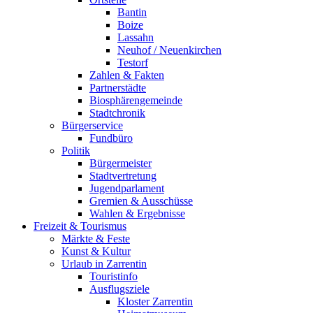
Bantin
Boize
Lassahn
Neuhof / Neuenkirchen
Testorf
Zahlen & Fakten
Partnerstädte
Biosphärengemeinde
Stadtchronik
Bürgerservice
Fundbüro
Politik
Bürgermeister
Stadtvertretung
Jugendparlament
Gremien & Ausschüsse
Wahlen & Ergebnisse
Freizeit & Tourismus
Märkte & Feste
Kunst & Kultur
Urlaub in Zarrentin
Touristinfo
Ausflugsziele
Kloster Zarrentin