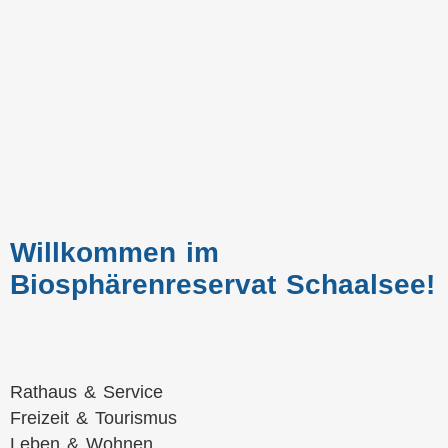
Willkommen im
Biosphärenreservat Schaalsee!
Navigation
Rathaus & Service
überspringen
Freizeit & Tourismus
Leben & Wohnen