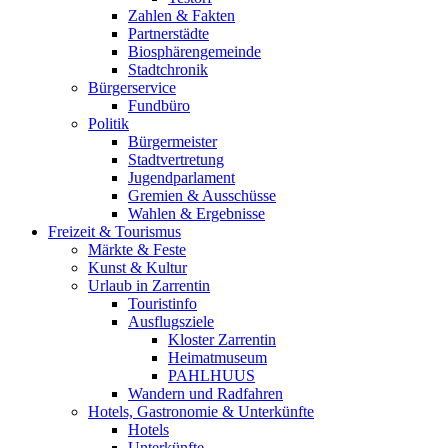
Zahlen & Fakten
Partnerstädte
Biosphärengemeinde
Stadtchronik
Bürgerservice
Fundbüro
Politik
Bürgermeister
Stadtvertretung
Jugendparlament
Gremien & Ausschüsse
Wahlen & Ergebnisse
Freizeit & Tourismus
Märkte & Feste
Kunst & Kultur
Urlaub in Zarrentin
Touristinfo
Ausflugsziele
Kloster Zarrentin
Heimatmuseum
PAHLHUUS
Wandern und Radfahren
Hotels, Gastronomie & Unterkünfte
Hotels
Unterkünfte