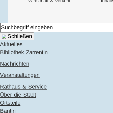
Wirtschaft & Verkehr
Inhalt
Schließen
Navigation
Aktuelles
überspringen
Bibliothek Zarrentin
Nachrichten
Veranstaltungen
Rathaus & Service
Über die Stadt
Ortsteile
Bantin