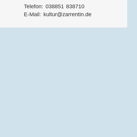
Telefon: 038851 838710
E-Mail:
kultur@zarrentin.de