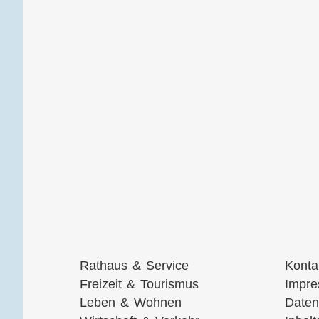
Navigation
Navig
Rathaus & Service
Konta
überspringen
übers
Freizeit & Tourismus
Impr
Leben & Wohnen
Daten