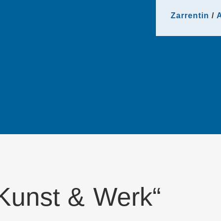
Zarrentin
A
„Kunst & Werk“