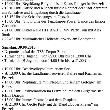
• 15.00 Uhr: Begrüßung Bürgermeister Klaus Draeger im Festzelt
• 15.10 Uhr: Kaffee und Kuchen für die Rentner der Stadt Zarrentin
am Schaalsee und Umgebung durch die Landfrauen.
• 15.15 Uhr: die Schaalseejungs im Festzelt
• 18.00 Uhr : Show-time der Tanzgruppe Power Dance des Empor
Zarrentin
• 21.00 Uhr: Ostseewelle HIT RADIO MV Party Tour mit Alex
Stuth
• 22.45 Uhr: Musikalisches Höhenfeuerwerk am Badestrand
Samstag, 30.06.2018
• Neptunfestpokal des TSV Empor Zarrentin
• Turnier der D Jugend: von 09:00 Uhr bis ca 13:00 Uhr
• Turnier der B Jugend: von 14:00 Uhr bis ca 21:00 Uhr
• 10.00 Uhr: Beachvolleyballturnier am See
• ab 13.00 Uhr: die Landfrauen servieren Kaffee und Kuchen im
Festzelt
• 14.00 Uhr: Neptuntaufe mit „Neptun und seinem Gefolge“ am
Badestrand
• 15.00 Uhr: Fassbieranstich im Festzelt durch den Bürgermeister
Klaus Draeger
• 15.00 Uhr: buntes Festmeile auf dem Festplatz
• ab 21.00 Uhr: Große Party mit der Band „Cover Piraten“ im
Festzelt